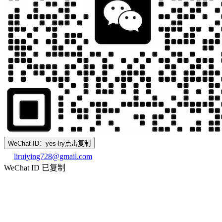
WeChat ID：yes-lry
点击复制
liruiying728@gmail.com
WeChat ID 已复制